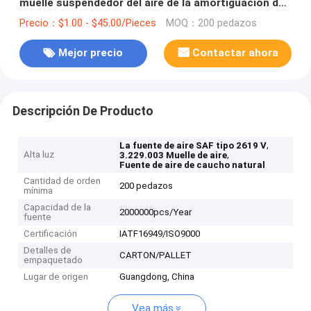
muelle suspendedor del aire de la amortiguación de
aire con resorte W01-M58-8612 de CONTITECH 4022
Precio：$1.00 - $45.00/Pieces
MOQ：200 pedazos
N P05
Mejor precio
Contactar ahora
Descripción De Producto
,
La fuente de aire SAF tipo 2619 V
Alta luz
,
3.229.003 Muelle de aire
Fuente de aire de caucho natural
Cantidad de orden
200 pedazos
mínima
Capacidad de la
2000000pcs/Year
fuente
Certificación
IATF16949/ISO9000
Detalles de
CARTON/PALLET
empaquetado
Lugar de origen
Guangdong, China
Vea más