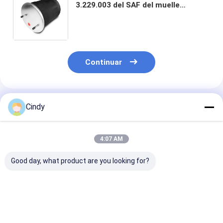
3.229.003 del SAF del muelle
suspendedor del aire de la
amortiguación de aire con resorte
W01-M58-8612 de CONTITECH 4022
N P05
Continuar
Productos Recomendados
Cindy
4:07 AM
Good day, what product are you looking for?
El número de
REMOLDA AIR
El sistema de 
unidades de
SPRING NEWAY
de las emision
seguridad de la
21215632
gases de efect