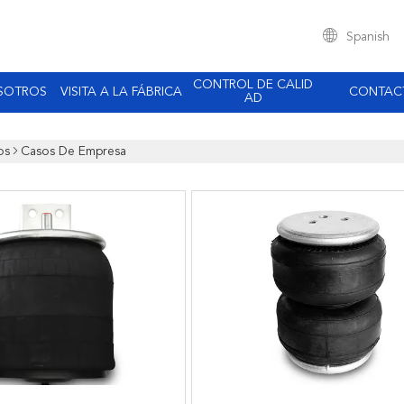
Spanish
CONTROL DE CALID
SOTROS
VISITA A LA FÁBRICA
CONTAC
AD
os
Casos De Empresa