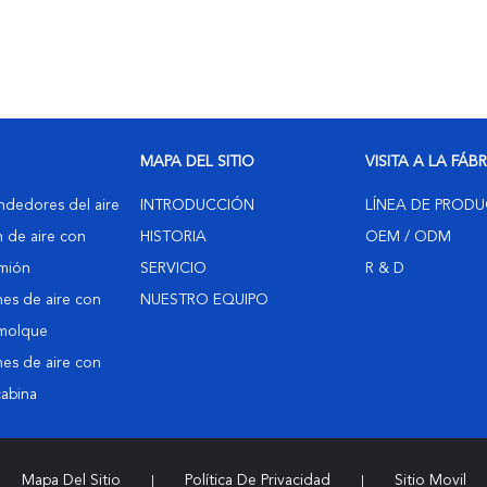
MAPA DEL SITIO
VISITA A LA FÁB
ndedores del aire
INTRODUCCIÓN
LÍNEA DE PROD
 de aire con
HISTORIA
OEM / ODM
amión
SERVICIO
R & D
es de aire con
NUESTRO EQUIPO
emolque
es de aire con
cabina
Mapa Del Sitio
Política De Privacidad
Sitio Movil
|
|