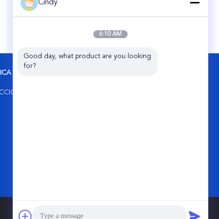
Cindy
6:10 AM
Good day, what product are you looking 
for?
RICA
CONTACTAR AHORA
Guangzhou Viking Auto Parts Co., Ltd.
UCCIÓN
2do camino de No.11 Jixiang, parque
industrial de la perla, Conghua, ciudad de
Guangzhou, China
86-20-87866788
info@vkairspring.com