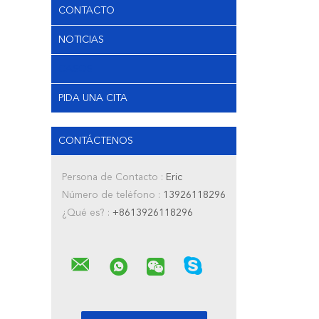
CONTACTO
NOTICIAS
CASOS
PIDA UNA CITA
CONTÁCTENOS
Persona de Contacto :
Eric
Número de teléfono :
13926118296
¿Qué es? :
+8613926118296