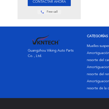
Free call
CATEGORÍAS
Muelles suspe
Guangzhou Viking Auto Parts
Amortiguación
Co. , Ltd.
resorte del c
Amortiguacion
resorte del r
Amortiguacion
resorte de la 