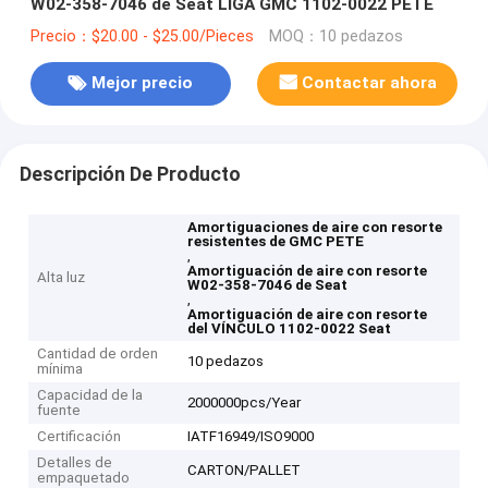
W02-358-7046 de Seat LIGA GMC 1102-0022 PETE
Precio：$20.00 - $25.00/Pieces
MOQ：10 pedazos
Mejor precio
Contactar ahora
Descripción De Producto
Amortiguaciones de aire con resorte
resistentes de GMC PETE
,
Amortiguación de aire con resorte
Alta luz
W02-358-7046 de Seat
,
Amortiguación de aire con resorte
del VÍNCULO 1102-0022 Seat
Cantidad de orden
10 pedazos
mínima
Capacidad de la
2000000pcs/Year
fuente
Certificación
IATF16949/ISO9000
Detalles de
CARTON/PALLET
empaquetado