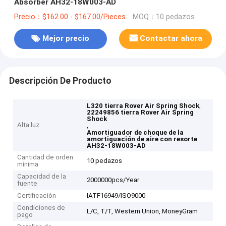
Absorber AH32-18W003-AD
Precio：$162.00 - $167.00/Pieces
MOQ：10 pedazos
Mejor precio
Contactar ahora
Descripción De Producto
,
L320 tierra Rover Air Spring Shock
22249856 tierra Rover Air Spring
Shock
Alta luz
,
Amortiguador de choque de la
amortiguación de aire con resorte
AH32-18W003-AD
Cantidad de orden
10 pedazos
mínima
Capacidad de la
2000000pcs/Year
fuente
Certificación
IATF16949/ISO9000
Condiciones de
L/C, T/T, Western Union, MoneyGram
pago