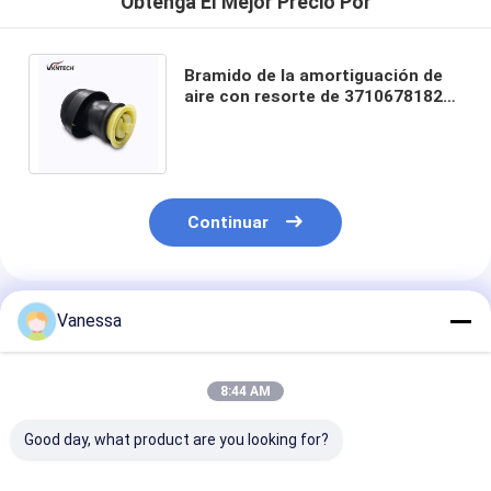
Obtenga El Mejor Precio Por
Bramido de la amortiguación de
aire con resorte de 37106781827
37106781828 BMW para BMW 535I
535IX N55
Continuar
Productos Recomendados
Vanessa
8:44 AM
Good day, what product are you looking for?