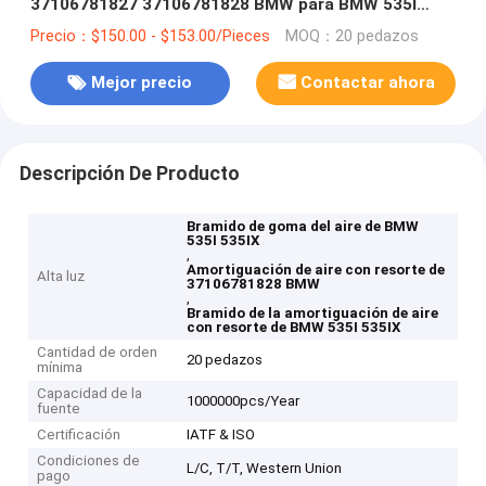
37106781827 37106781828 BMW para BMW 535I
535IX N55
Precio：$150.00 - $153.00/Pieces
MOQ：20 pedazos
Mejor precio
Contactar ahora
Descripción De Producto
Bramido de goma del aire de BMW
535I 535IX
,
Amortiguación de aire con resorte de
Alta luz
37106781828 BMW
,
Bramido de la amortiguación de aire
con resorte de BMW 535I 535IX
Cantidad de orden
20 pedazos
mínima
Capacidad de la
1000000pcs/Year
fuente
Certificación
IATF & ISO
Condiciones de
L/C, T/T, Western Union
pago