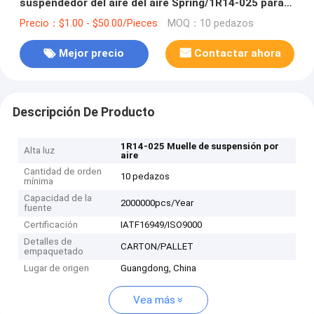
suspendedor del aire del aire Spring/1R14-025 para
el pistón W01-358-9156 de acero 11 del OEM 10.5-21
Precio：$1.00 - $50.00/Pieces
MOQ：10 pedazos
A 370
Mejor precio
Contactar ahora
Descripción De Producto
1R14-025 Muelle de suspensión por
Alta luz
aire
Cantidad de orden
10 pedazos
mínima
Capacidad de la
2000000pcs/Year
fuente
Certificación
IATF16949/ISO9000
Detalles de
CARTON/PALLET
empaquetado
Lugar de origen
Guangdong, China
Vea más