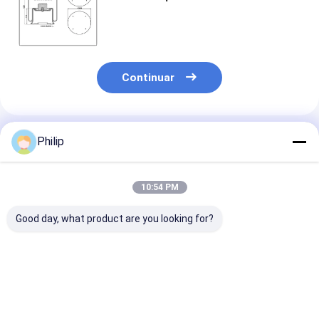
Spring/1R14-025 para el pistón
W01-358-9156 de acero 11 del OEM
10.5-21 A 370
Continuar
Productos Recomendados
Philip
10:54 PM
Good day, what product are you looking for?
En el caso de las
TRUCK AIR SPRING
MUELLE NEUM
empresas de la Unión
ContiTech 6632 N
PARA CAMIÓN
Europea, el número
P01 Goodyear 1R11-
5.010.557.622
de empresas de la
859 1R11-816 1R11-
5.010.630.457