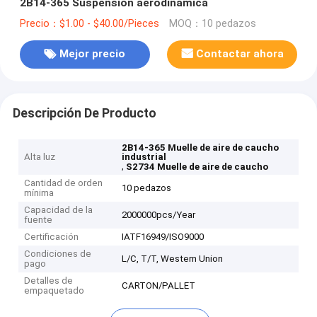
2B14-365 Suspensión aerodinámica
Precio：$1.00 - $40.00/Pieces
MOQ：10 pedazos
Mejor precio
Contactar ahora
Descripción De Producto
2B14-365 Muelle de aire de caucho
Alta luz
industrial
,
S2734 Muelle de aire de caucho
Cantidad de orden
10 pedazos
mínima
Capacidad de la
2000000pcs/Year
fuente
Certificación
IATF16949/ISO9000
Condiciones de
L/C, T/T, Western Union
pago
Detalles de
CARTON/PALLET
empaquetado