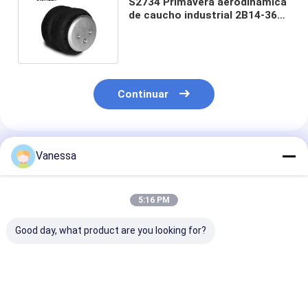
S2734 Primavera aerodinámica
de caucho industrial 2B14-365
Suspensión aerodinámica
Continuar
Productos Recomendados
Vanessa
5:16 PM
Good day, what product are you looking for?
VKNTECH 1B7070
Airbagues enrollados
VKNTECH 3B7
CONVOLUTED AIR
triples 436/W01-
RESORTE