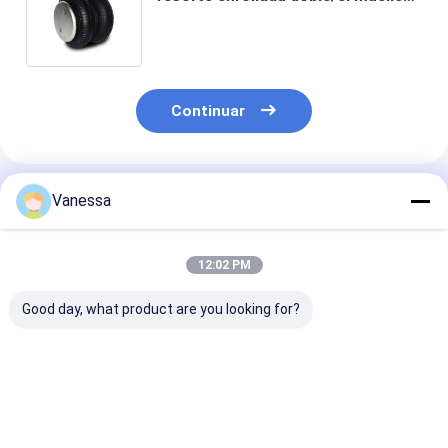
suspendedor 2B9-229/Air del aire
empaqueta impulsos del aire
Continuar
Productos Recomendados
Vanessa
12:02 PM
Good day, what product are you looking for?
VKNTECH 1B7070
Airbagues enrollados
VKNTECH 3B7
CONVOLUTED AIR
triples 436/W01-
RESORTE
SPRING REPLACE
358-7838 de la
NEUMÁTICO
FS70-7 PICK UP AIR
suspensión FT530-
CONVOLUCIO