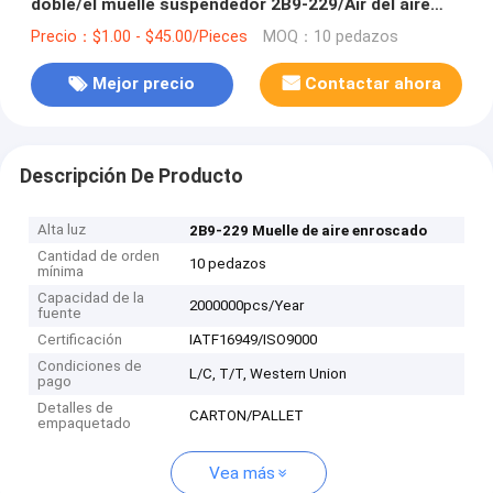
doble/el muelle suspendedor 2B9-229/Air del aire
empaqueta impulsos del aire
Precio：$1.00 - $45.00/Pieces
MOQ：10 pedazos
Mejor precio
Contactar ahora
Descripción De Producto
Alta luz
2B9-229 Muelle de aire enroscado
Cantidad de orden
10 pedazos
mínima
Capacidad de la
2000000pcs/Year
fuente
Certificación
IATF16949/ISO9000
Condiciones de
L/C, T/T, Western Union
pago
Detalles de
CARTON/PALLET
empaquetado
Vea más