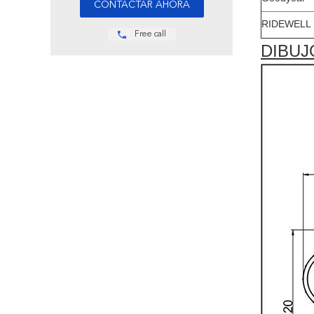
RIDEWELL
Free call
DIBUJ