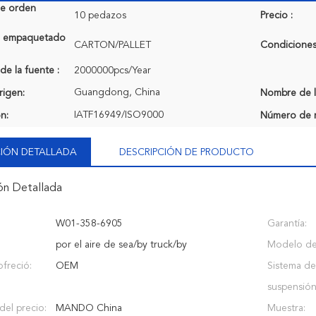
de orden
10 pedazos
Precio :
de empaquetado
CARTON/PALLET
Condiciones
de la fuente :
2000000pcs/Year
Guangdong, China
rigen:
Nombre de l
IATF16949/ISO9000
ón:
Número de 
IÓN DETALLADA
DESCRIPCIÓN DE PRODUCTO
ón Detallada
W01-358-6905
Garantía:
por el aire de sea/by truck/by
Modelo de
ofreció:
OEM
Sistema de
suspensión
del precio:
MANDO China
Muestra: