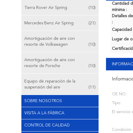
Cantidad 
Tierra Rover Air Spring
(10)
mínima :
Detalles 
:
Mercedes Benz Air Spring
(21)
Capacidad 
Amortiguación de aire con
Lugar de o
resorte de Volkswagen
(10)
Certificaci
Amortiguación de aire con
INFORMAC
resorte de Porsche
(10)
Informaci
Equipo de reparación de la
suspensión del aire
(11)
OE NO.:
SOBRE NOSOTROS
Tipo:
El servicio 
VISITA A LA FÁBRICA
CONTROL DE CALIDAD
Condición 