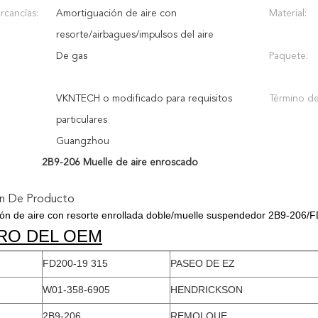
rcancías:
Amortiguación de aire con
Material:
resorte/airbagues/impulsos del aire
De gas
Paquete:
VKNTECH o modificado para requisitos
Término de
particulares
Guangzhou
2B9-206 Muelle de aire enroscado
ón De Producto
ón de aire con resorte enrollada doble/muelle suspendedor 2B9-206/
RO DEL OEM
FD200-19 315
PASEO DE EZ
W01-358-6905
HENDRICKSON
2B9-206
REMOLQUE