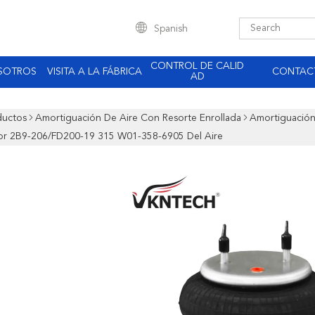
Spanish
CONTROL DE CALID
SOTROS
VISITA A LA FÁBRICA
CONTAC
AD
ductos
Amortiguación De Aire Con Resorte Enrollada
Amortiguación
r 2B9-206/FD200-19 315 W01-358-6905 Del Aire