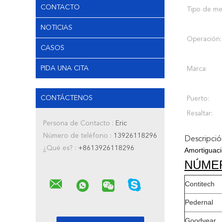
CONTACTO
Tipo de me
NOTICIAS
Operación:
CASOS
PIDA UNA CITA
Marca:
CONTÁCTENOS
Puerto:
Resaltar:
Persona de Contacto :
Eric
Número de teléfono :
13926118296
Descripci
¿Qué es? :
+8613926118296
Amortiguaci
NÚME
Contitech
Pedernal
Goodyear