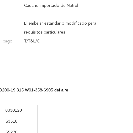
Caucho importado de Natrul
El embalar estándar o modificado para
requisitos particulares
l pago:
T/T&L/C
FD200-19 315 W01-358-6905 del aire
8030120
S3518
S5270