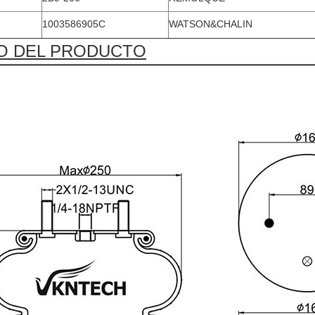
1003586905C
WATSON&CHALIN
O DEL PRODUCTO