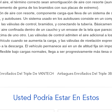
l aire, el término correcto sean amortiguación de aire con resorte (aun
lemento de goma de los bramidos con sus placas de extremo).
ón de aire con resorte, componente carga-que lleva de un sistema de 
, y autobuses. Un sistema usado en los autobuses consiste en un compr
s, las válvulas de control, bramidos, y conectando la tubería. Básicame
 aire confinada dentro de un caucho y un envase de la tela que parez
cima de uno otro. Las válvulas de control admiten el aire adicional a l
vehículo cuando se aumenta la carga, y las válvulas de nivelación expr
 a la descarga. El vehículo permanece así en un de altitud fija sin im
 flexible bajo cargas normales, llega a ser progresivamente más tiesa 
Enrollados Del Triple De VKNTECH
Airbagues Enrollados Del Triple 3
Usted Podría Estar En Estos