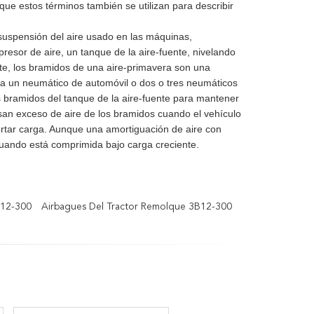
que estos términos también se utilizan para describir
suspensión del aire usado en las máquinas,
esor de aire, un tanque de la aire-fuente, nivelando
nte, los bramidos de una aire-primavera son una
ca un neumático de automóvil o dos o tres neumáticos
os bramidos del tanque de la aire-fuente para mantener
esan exceso de aire de los bramidos cuando el vehículo
portar carga. Aunque una amortiguación de aire con
cuando está comprimida bajo carga creciente.
B12-300
Airbagues Del Tractor Remolque 3B12-300