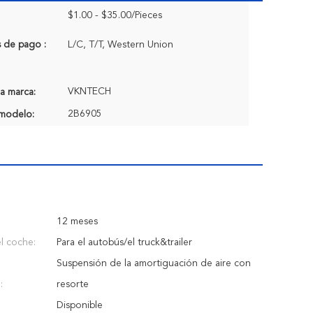
$1.00 - $35.00/Pieces
 de pago :
L/C, T/T, Western Union
VKNTECH
a marca:
2B6905
modelo:
12 meses
l coche:
Para el autobús/el truck&trailer
Suspensión de la amortiguación de aire con
:
resorte
Disponible