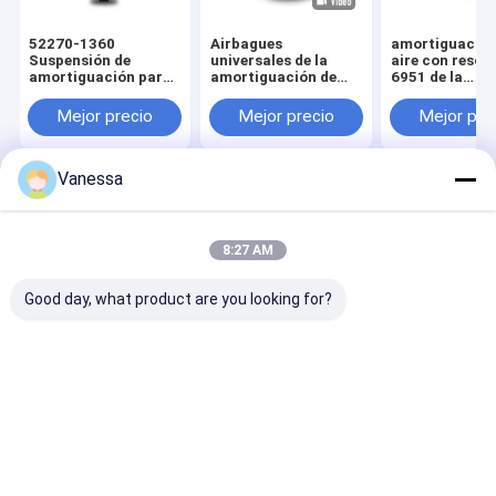
52270-1360
Airbagues
amortiguación
Suspensión de
universales de la
aire con resor
amortiguación para
amortiguación de
6951 de la
HINO 52270-1350
aire con resorte A01-
suspensión 2B
Autobús 52270-1173
760-6762 Contitech
Mejor precio
Mejor precio
Mejor pre
Hino Suspensión de
de Airide del
aire VKNTECH
pedernal W01-358-
1S1350
6955
Vanessa
Inicio
Mapa del
Contactar
Desktop
Sitio
Ahora
Site
Mapa del Sitio
Privacy Policy
8:27 AM
Calidad
Muelles suspendedores del aire
Fábrica De
China.Copyright © 2026 Guangzhou Viking Auto Parts Co., Ltd.. All
Good day, what product are you looking for?
Rights Reserved.
Inicio
Productos
Sobre nosotros