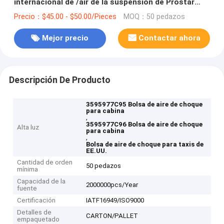
internacional de /air de la suspensión de Prostar
2008+ 3595977C95 3595977C96 US/air
Precio：$45.00 - $50.00/Pieces
MOQ：50 pedazos
Mejor precio
Contactar ahora
Descripción De Producto
3595977C95 Bolsa de aire de choque
para cabina
,
3595977C96 Bolsa de aire de choque
Alta luz
para cabina
,
Bolsa de aire de choque para taxis de
EE.UU.
Cantidad de orden
50 pedazos
mínima
Capacidad de la
2000000pcs/Year
fuente
Certificación
IATF16949/ISO9000
Detalles de
CARTON/PALLET
empaquetado