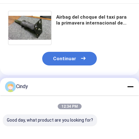
Airbag del choque del taxi para
la primavera internacional de
/air de la suspensión de Prostar
2008+ 3595977C95 3595977C96
US/air
Continuar
Productos Recomendados
Cindy
12:34 PM
Good day, what product are you looking for?