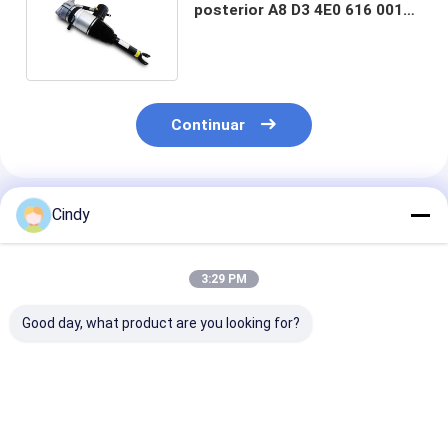
posterior A8 D3 4E0 616 001G
4E0 616 001N 4E0 616 001E
Continuar
Productos Recomendados
Cindy
3:29 PM
Good day, what product are you looking for?
AUDI Q7 Front
Amortiguadores de
Airbag auto de
Suspension Air Bag
choque del aire de
Airmatic AUDI
718 616
VW TOUAREG 7P
para la DEREC