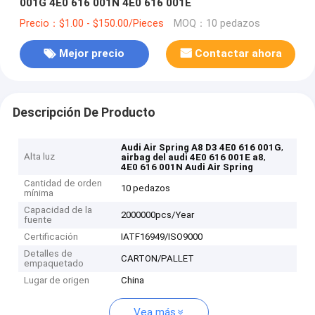
001G 4E0 616 001N 4E0 616 001E
Precio：$1.00 - $150.00/Pieces
MOQ：10 pedazos
Mejor precio
Contactar ahora
Descripción De Producto
,
Audi Air Spring A8 D3 4E0 616 001G
Alta luz
,
airbag del audi 4E0 616 001E a8
4E0 616 001N Audi Air Spring
Cantidad de orden
10 pedazos
mínima
Capacidad de la
2000000pcs/Year
fuente
Certificación
IATF16949/ISO9000
Detalles de
CARTON/PALLET
empaquetado
Lugar de origen
China
Vea más