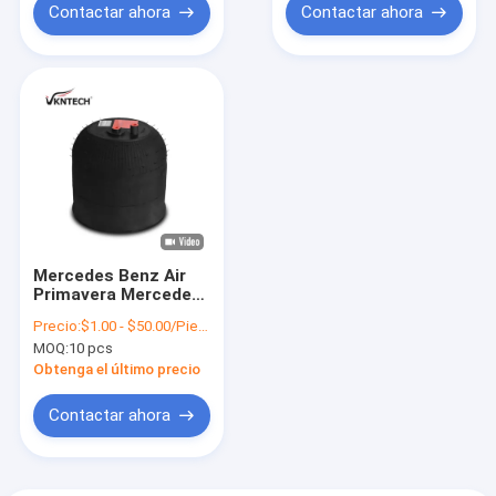
VKNTECH 1K4183-2
Contactar ahora
Contactar ahora
MERCEDES BENZ AIR
SPRING ATROS MP2
4183NP24
Mercedes Benz Air
Primavera Mercedes
BENZ A 942 fue el
Precio:
$1.00 - $50.00/Pieces
primero de los
MOQ:
10 pcs
cuatro.320.23.21
Contitech 4183NP24
Obtenga el último precio
BENZ A9423202321
Reemplazado por
Contactar ahora
Vkntech1K4183-2