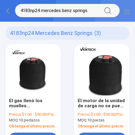
4183np24 Mercedes Benz Springs
(3)
El gas llenó los
El motor de la unidad
muelles
de carga no se puede
suspendedores
utilizar para el
Precio:
$1.00 - $50.00/Pieces
Precio:
$1.00 - $50.00/Pieces
4183-24K 4183NP24
transporte de
MOQ:
10 pedazos
MOQ:
10 piezas
Mercedes Benz
vehículos.320.23.21
Springs A 942.320.23
Contitech 4183NP24
Obtenga el último precio
Obtenga el último precio
del aire.
Sustitución por